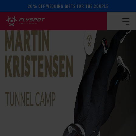
20% OFF WEDDING GIFTS FOR THE COUPLE
Homepage
/
Calendar of events
/
Martin Kristensen camp!