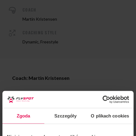
COACH
Martin Kristensen
COACHING STYLE
Dynamic, Freestyle
Coach: Martin Kristensen
Location: Flyspot Warsaw
Date: 06-10.12.2020
Zgoda
Szczegóły
O plikach cookies
Multiple dynamic flying champion Martin Kristensen
will be coaching dynamic in Flyspot Warsaw.