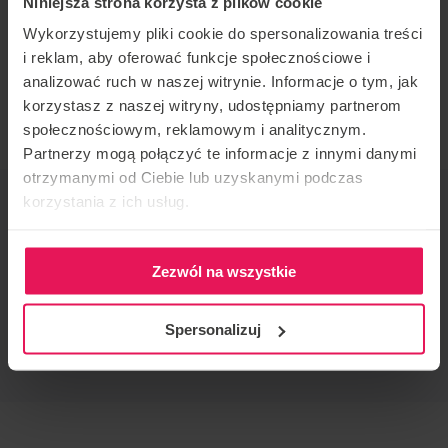
Niniejsza strona korzysta z plików cookie
All levels of flyers are welcome to join.
Wykorzystujemy pliki cookie do spersonalizowania treści
i reklam, aby oferować funkcje społecznościowe i
If you would like to join this camp or have any
analizować ruch w naszej witrynie. Informacje o tym, jak
questions, please contact us:
camps@flyspot.com
korzystasz z naszej witryny, udostępniamy partnerom
społecznościowym, reklamowym i analitycznym.
Partnerzy mogą połączyć te informacje z innymi danymi
otrzymanymi od Ciebie lub uzyskanymi podczas
EVENT ORGANIZER
korzystania z ich usług.
Flyspot
CONTACT REGARDING THE EVENT
Zezwól na wszystkie
camps@flyspot.com
RECOMMEND THIS EVENT
Spersonalizuj