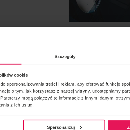
Szczegóły
 plików cookie
do spersonalizowania treści i reklam, aby oferować funkcje sp
ormacje o tym, jak korzystasz z naszej witryny, udostępniamy p
Partnerzy mogą połączyć te informacje z innymi danymi otrzym
namic Freefly, Freestyle
nia z ich usług.
Spersonalizuj
Z