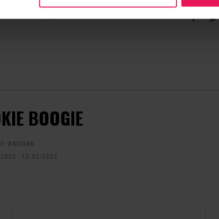
CONTACT REGARDING THE EVENT
RECOMME
camps@flyspot.com
KIE BOOGIE
OT WROCŁAW
/2022 - 13/02/2022