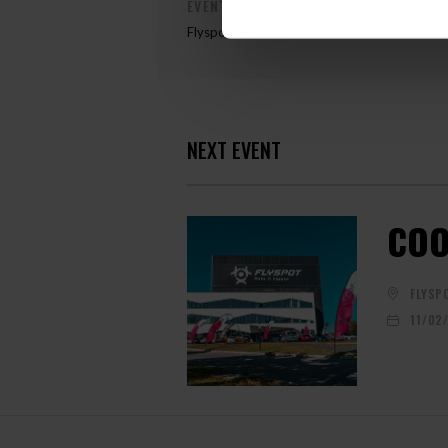
EVENT ORGANIZER
Flyspot
NEXT EVENT
COO
FLYSP
11/02