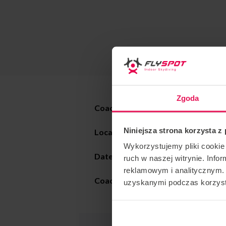
Zgoda
Coach: Inka Cagnasso
Niniejsza strona korzysta z
Location: Flyspot Warsaw
Wykorzystujemy pliki cookie 
Date
:
16-20.12.2020
ruch w naszej witrynie. Inf
reklamowym i analitycznym. 
Coaching styles:
Static Freefly, Dy
uzyskanymi podczas korzysta