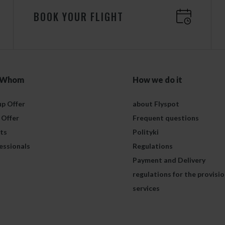
BOOK YOUR FLIGHT
 Whom
How we do it
p Offer
about Flyspot
 Offer
Frequent questions
ts
Polityki
essionals
Regulations
Payment and Delivery
regulations for the provisio
services