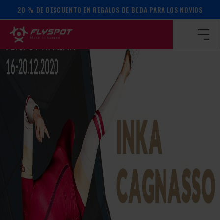
20 % DE DESCUENTO EN REGALOS DE BODA PARA LOS NOVIOS
Página de inicio
/
Calendario de actos
/
¡Campamento Inka C