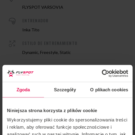
FLYSPOT VARSOVIA
ENTRENADOR
Inka Tito
ESTILO DE ENTRENAMIENTO
Dynamic, Freestyle, Static
Entrenador: Inka Cagnasso
Zgoda
Szczegóły
O plikach cookies
Ubicación: Flyspot Warsaw
Niniejsza strona korzysta z plików cookie
Fecha
:
16-20.12.2020
Wykorzystujemy pliki cookie do spersonalizowania treści
i reklam, aby oferować funkcje społecznościowe i
Estilos de entrenamiento:
Freefly estático,
analizować ruch w naszej witrynie. Informacje o tym, jak