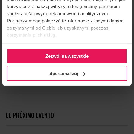
Freefly dinámico, Freestyle
korzystasz z naszej witryny, udostępniamy partnerom
społecznościowym, reklamowym i analitycznym.
Partnerzy mogą połączyć te informacje z innymi danymi
otrzymanymi od Ciebie lub uzyskanymi podczas
ORGANIZADOR DE EVENTOS
korzystania z ich usług.
Flyspot
CONTACTO CON RESPECTO AL EVENTO
Zezwól na wszystkie
camps@flyspot.com
RECOMENDAR ESTE EVENTO
Spersonalizuj
EL PRÓXIMO EVENTO