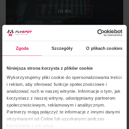
VER MÁS
Zgoda
Szczegóły
O plikach cookies
FLYSPOT EN WROCLAW
Niniejsza strona korzysta z plików cookie
VER MÁS
Wykorzystujemy pliki cookie do spersonalizowania treści
i reklam, aby oferować funkcje społecznościowe i
analizować ruch w naszej witrynie. Informacje o tym, jak
korzystasz z naszej witryny, udostępniamy partnerom
społecznościowym, reklamowym i analitycznym.
FLYSPOT EN GDANSK
Partnerzy mogą połączyć te informacje z innymi danymi
otrzymanymi od Ciebie lub uzyskanymi podczas
korzystania z ich usług.