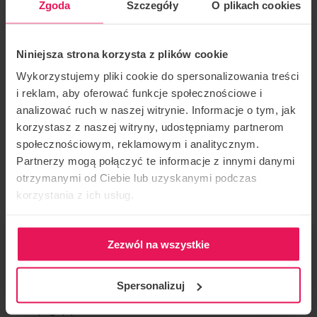
Zgoda
Szczegóły
O plikach cookies
2016 bronze FAI World Cup, category Freestyle
2015 gold White Nights, team name Mad Ravens,
Niniejsza strona korzysta z plików cookie
category Dynamic 4way
Wykorzystujemy pliki cookie do spersonalizowania treści
i reklam, aby oferować funkcje społecznościowe i
2013 silver Knights of Prague, team name Mad
analizować ruch w naszej witrynie. Informacje o tym, jak
Ravens, category Dynamic 4way
korzystasz z naszej witryny, udostępniamy partnerom
społecznościowym, reklamowym i analitycznym.
If you would like to join the camp or have any
Partnerzy mogą połączyć te informacje z innymi danymi
otrzymanymi od Ciebie lub uzyskanymi podczas
questions, please contact us:
camps@flyspot.com
korzystania z ich usług.
Zezwól na wszystkie
EVENT ORGANIZER
Flyspot
Spersonalizuj
CONTACT REGARDING THE EVENT
camps@flyspot.com