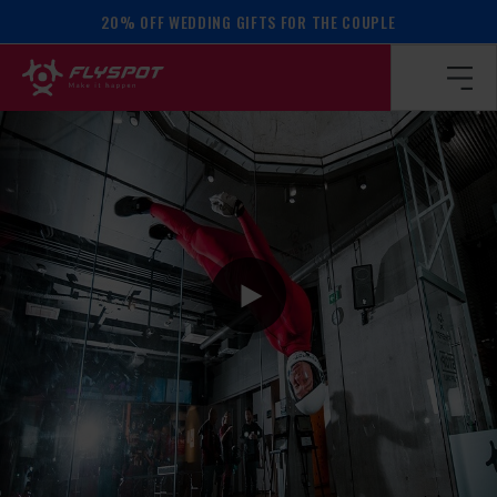
20% OFF WEDDING GIFTS FOR THE COUPLE
Homepage
/
Calendar of events
/
Martin Dedek camp!