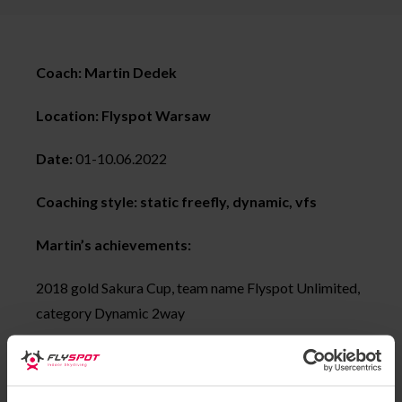
Coach: Martin Dedek
Location: Flyspot Warsaw
Date:
01-10.06.2022
Coaching style: static freefly, dynamic, vfs
Martin’s achievements:
2018 gold Sakura Cup, team name Flyspot Unlimited,
category Dynamic 2way
2017 silver FAI World Championship, team name Mad
Ravens category Dynamic 4way