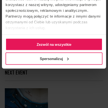
korzystasz z naszej witryny, udostępniamy partnerom
EVENT ORGANIZER
społecznościowym, reklamowym i analitycznym.
Flyspot
Partnerzy mogą połączyć te informacje z innymi danymi
CONTACT REGARDING THE EVENT
otrzymanymi od Ciebie lub uzyskanymi podczas
korzystania z ich usług.
camps@flyspot.com
RECOMMEND THIS EVENT
Zezwól na wszystkie
Spersonalizuj
NEXT EVENT