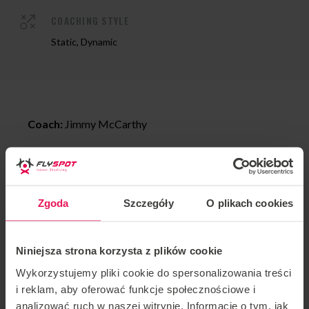
COACHING STYLE
Static, Dynamic
Coach:
Jimmy McCarthy
Location: Flyspot Wrocław
Date:
20-24.05.2022
Zgoda
Szczegóły
O plikach cookies
Proflyers at any level of flying are welcome. If you
would like to join this camp or have any questions,
Niniejsza strona korzysta z plików cookie
please contact us:
camps@flyspot.com
Wykorzystujemy pliki cookie do spersonalizowania treści
i reklam, aby oferować funkcje społecznościowe i
analizować ruch w naszej witrynie. Informacje o tym, jak