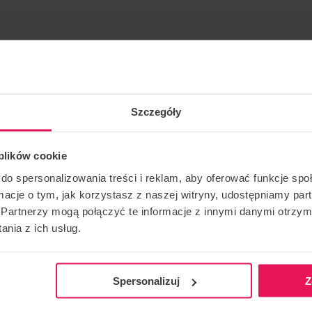
Szczegóły
 plików cookie
do spersonalizowania treści i reklam, aby oferować funkcje sp
’avancement. Si vous souhaitez rejoindre ce camp ou avez
ormacje o tym, jak korzystasz z naszej witryny, udostępniamy p
 à
camps@flyspot.com
Partnerzy mogą połączyć te informacje z innymi danymi otrzym
nia z ich usług.
CONTACT CONCERNANT L'ÉVÉNEMENT
RECOMMA
Spersonalizuj
Z
camps@flyspot.com