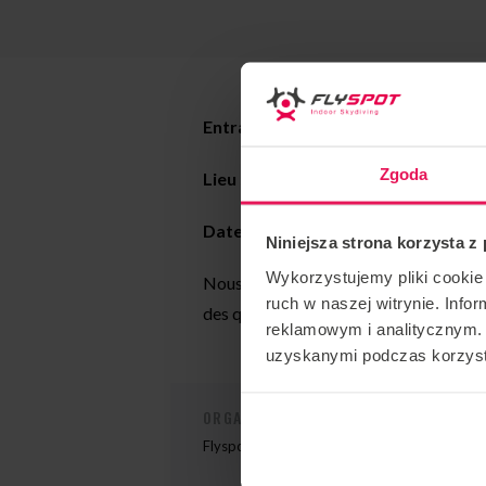
Entraîneur :
Jimmy McCarthy
Zgoda
Lieu : Flyspot Wrocław
Date :
20-24.05.2022
Niniejsza strona korzysta z
Wykorzystujemy pliki cookie 
Nous invitons Pro à chaque étape de l
ruch w naszej witrynie. Inf
des questions, veuillez nous contacter
reklamowym i analitycznym. 
uzyskanymi podczas korzysta
ORGANISATEUR DE L'ÉVÉNEMENT
Flyspot