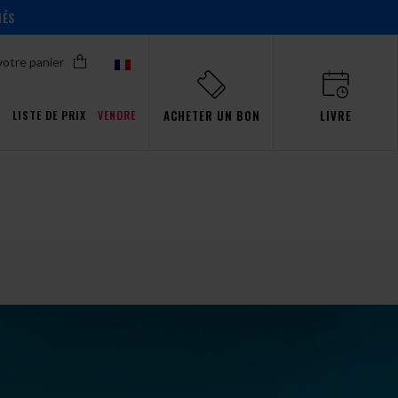
IÉS
votre panier
ACHETER UN BON
LIVRE
T
LISTE DE PRIX
VENDRE
Promotions pour Pro
ent!
ent!
ent!
ent!
s
aw
événements
Simulateur
passion
Gdańsk