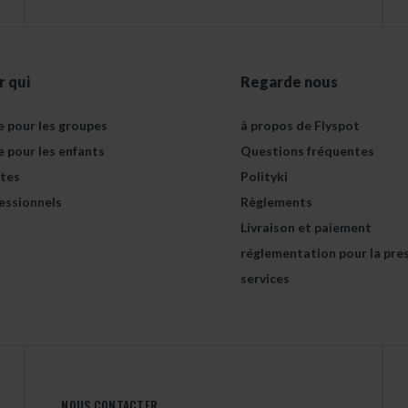
r qui
Regarde nous
e pour les groupes
à propos de Flyspot
e pour les enfants
Questions fréquentes
tes
Polityki
essionnels
Règlements
Livraison et paiement
réglementation pour la pre
services
NOUS CONTACTER