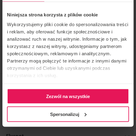
VÉRIFIEZ PLUS
Niniejsza strona korzysta z plików cookie
Wykorzystujemy pliki cookie do spersonalizowania treści
i reklam, aby oferować funkcje społecznościowe i
analizować ruch w naszej witrynie. Informacje o tym, jak
korzystasz z naszej witryny, udostępniamy partnerom
społecznościowym, reklamowym i analitycznym.
RÉSERVER UN VOL
Partnerzy mogą połączyć te informacje z innymi danymi
otrzymanymi od Ciebie lub uzyskanymi podczas
korzystania z ich usług.
CONSULTEZ NOTRE MAGASIN
Zezwól na wszystkie
NOUS CONTACTER
Spersonalizuj
Flyspot