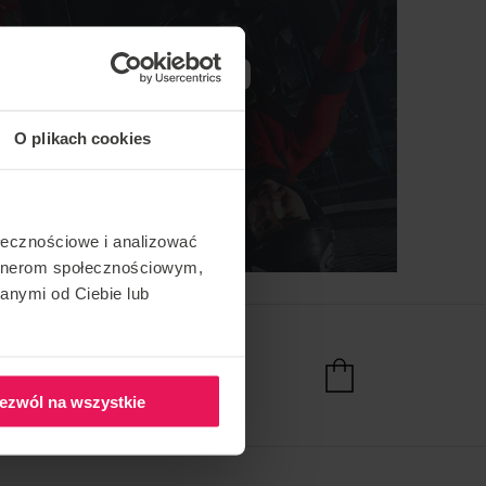
MOCJE DLA PRO
O plikach cookies
SPRAWDŹ WIĘCEJ
ołecznościowe i analizować
artnerom społecznościowym,
anymi od Ciebie lub
SPRAWDŹ NASZ SKLEP
ezwól na wszystkie