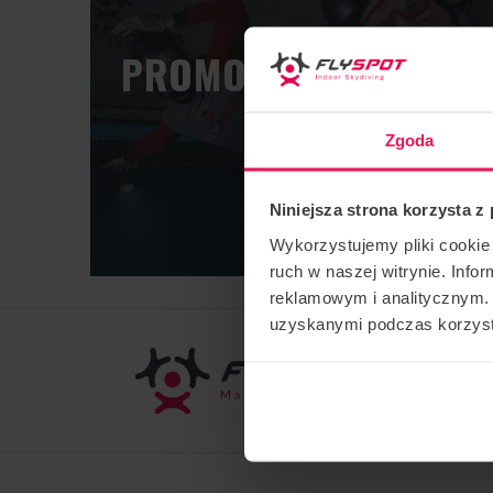
PROMOCJE DLA POCZ
Zgoda
SPRAWDŹ WIĘCEJ
Niniejsza strona korzysta z
Wykorzystujemy pliki cookie 
ruch w naszej witrynie. Inf
reklamowym i analitycznym. 
uzyskanymi podczas korzysta