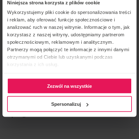
Niniejsza strona korzysta z plików cookie
REGISTRATION
Wykorzystujemy pliki cookie do spersonalizowania treści
i reklam, aby oferować funkcje społecznościowe i
analizować ruch w naszej witrynie. Informacje o tym, jak
If you have any questions, please contact us:
korzystasz z naszej witryny, udostępniamy partnerom
agnieszka.olczyk@flyspot.com
społecznościowym, reklamowym i analitycznym.
Partnerzy mogą połączyć te informacje z innymi danymi
otrzymanymi od Ciebie lub uzyskanymi podczas
korzystania z ich usług.
EVENT ORGANIZER
Flyspot
CONTACT REGARDING THE EVENT
Zezwól na wszystkie
agnieszka.olczyk@flyspot.com
Spersonalizuj
RECOMMEND THIS EVENT