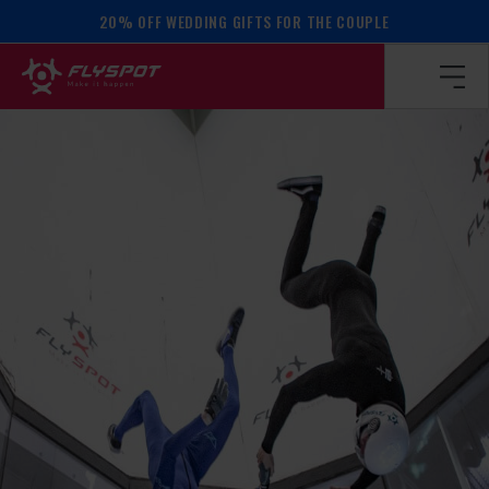
20% OFF WEDDING GIFTS FOR THE COUPLE
Homepage
/
Calendar of events
/
SCRAMBLE VFS 20.10!