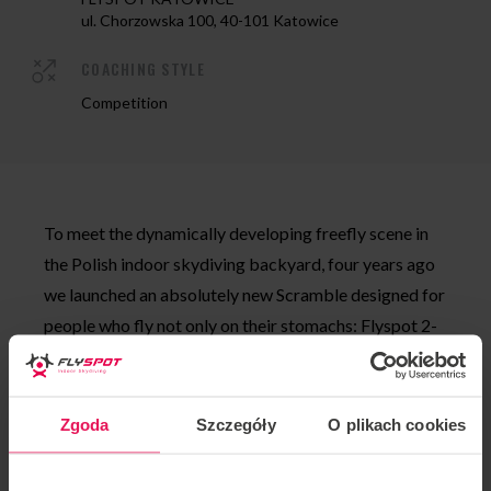
ul. Chorzowska 100, 40-101 Katowice
COACHING STYLE
Competition
To meet the dynamically developing freefly scene in
the Polish indoor skydiving backyard, four years ago
we launched an absolutely new Scramble designed for
people who fly not only on their stomachs: Flyspot 2-
way VFS Scramble!
They are played on two difficulty levels: Rookie
Zgoda
Szczegóły
O plikach cookies
(Head Up – sit fly only) and Pro
(HeadUp+HeadDown)