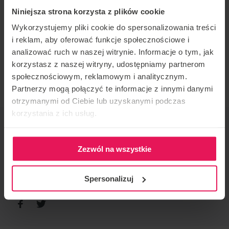
(HeadUp+HeadDown)
Niniejsza strona korzysta z plików cookie
Wykorzystujemy pliki cookie do spersonalizowania treści
REJESTRACJA
i reklam, aby oferować funkcje społecznościowe i
analizować ruch w naszej witrynie. Informacje o tym, jak
Jeśli masz jakieś pytania, skontaktuj się z
korzystasz z naszej witryny, udostępniamy partnerom
nami:
agnieszka.olczyk@flyspot.com
społecznościowym, reklamowym i analitycznym.
Partnerzy mogą połączyć te informacje z innymi danymi
otrzymanymi od Ciebie lub uzyskanymi podczas
korzystania z ich usług.
ORGANIZATOR IMPREZY
Flyspot
Zezwól na wszystkie
KONTAKT W SPRAWIE IMPREZY
agnieszka.olczyk@flyspot.com
Spersonalizuj
POLEĆ TO WYDARZENIE