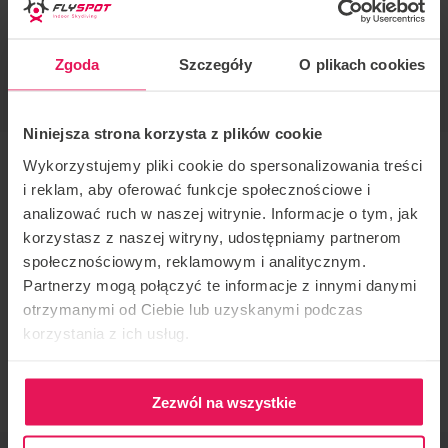
Radek Meduna
COACHING STYLE
Zgoda
Szczegóły
O plikach cookies
Belly, Static, Freestyle
Niniejsza strona korzysta z plików cookie
Wykorzystujemy pliki cookie do spersonalizowania treści
i reklam, aby oferować funkcje społecznościowe i
Coach: Radek Meduna
analizować ruch w naszej witrynie. Informacje o tym, jak
korzystasz z naszej witryny, udostępniamy partnerom
Location: Flyspot Katowice
społecznościowym, reklamowym i analitycznym.
Partnerzy mogą połączyć te informacje z innymi danymi
Date:
12-14.05.2023
otrzymanymi od Ciebie lub uzyskanymi podczas
korzystania z ich usług.
Camp organised regularly by coach Radek Meduna in
Flyspot for kids teams from Czech Republic
Zezwól na wszystkie