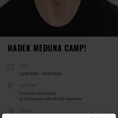
RADEK MEDUNA CAMP!
DATE
12/05/2023 - 14/05/2023
LOCATION
FLYSPOT KATOWICE
ul. Chorzowska 100, 40-101 Katowice
COACH