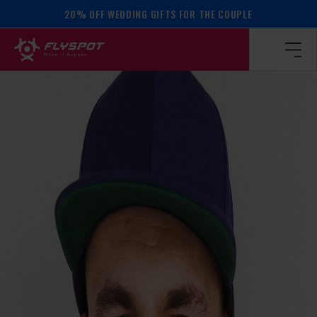
20% OFF WEDDING GIFTS FOR THE COUPLE
Homepage
/
Calendar of events
/
Radek Meduna camp!