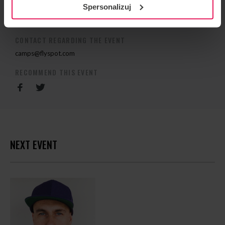
Spersonalizuj
EVENT ORGANIZER
Flyspot
CONTACT REGARDING THE EVENT
camps@flyspot.com
RECOMMEND THIS EVENT
NEXT EVENT