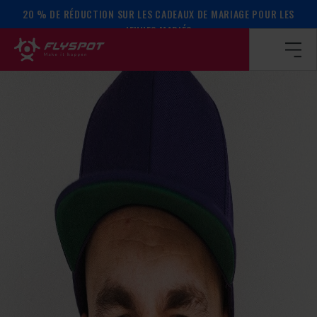
20 % DE RÉDUCTION SUR LES CADEAUX DE MARIAGE POUR LES
Page d’accueil
/
Calendrier des événements
/
Le camp de Ra
JEUNES MARIÉS