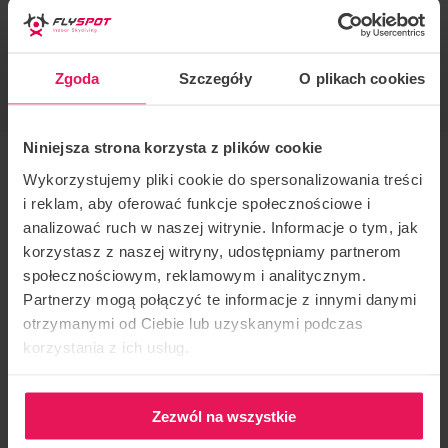
Radek Meduna
STYLE DE COACHING
Belly, Static, Freestyle
Zgoda
Szczegóły
O plikach cookies
Niniejsza strona korzysta z plików cookie
Wykorzystujemy pliki cookie do spersonalizowania treści
Entraîneur : Radek Meduna
i reklam, aby oferować funkcje społecznościowe i
analizować ruch w naszej witrynie. Informacje o tym, jak
Lieu : Flyspot Katowice
korzystasz z naszej witryny, udostępniamy partnerom
społecznościowym, reklamowym i analitycznym.
Date :
12-14.05.2023
Partnerzy mogą połączyć te informacje z innymi danymi
otrzymanymi od Ciebie lub uzyskanymi podczas
Camp organisé cycliquement par le coach Radek
korzystania z ich usług.
Meduna au Flyspot Wrocław – cette fois
exceptionnellement au Flyspot Katowice
Zezwól na wszystkie