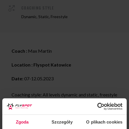
COACHING STYLE
Dynamic, Static, Freestyle
Coach :
Max Martin
Location : Flyspot
Katowice
Date:
07-12.05.2023
Coaching style: All levels dynamic and static, freestyle
Max has been a tunnel coach and skydiver for many
years. He has participated in many international
Zgoda
Szczegóły
O plikach cookies
competitions, and at the recent 2nd FAI European