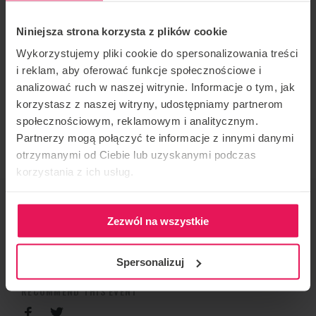
Indoor Skydiving Championships in April 2022, he
Niniejsza strona korzysta z plików cookie
took 1st place in the Dynamic 2 Way category,
Wykorzystujemy pliki cookie do spersonalizowania treści
together with his teammate Rafael Schwaiger of Team
i reklam, aby oferować funkcje społecznościowe i
Germany 1 , and second place in the World Cup held at
analizować ruch w naszej witrynie. Informacje o tym, jak
the same time.
korzystasz z naszej witryny, udostępniamy partnerom
If you are interested in participating in his camp,
społecznościowym, reklamowym i analitycznym.
contact us:
camps@flyspot.com
Partnerzy mogą połączyć te informacje z innymi danymi
otrzymanymi od Ciebie lub uzyskanymi podczas
korzystania z ich usług.
EVENT ORGANIZER
Flyspot
Zezwól na wszystkie
CONTACT REGARDING THE EVENT
Spersonalizuj
camps@flyspot.com
RECOMMEND THIS EVENT