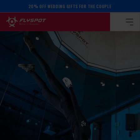
20% OFF WEDDING GIFTS FOR THE COUPLE
Homepage
/
Calendar of events
/
Max Martin camp!