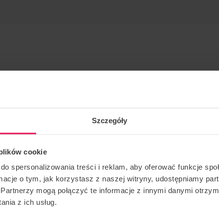
Szczegóły
, dynamique et statique, freestyle
 plików cookie
utiste depuis de nombreuses années. Il a participé à de
do spersonalizowania treści i reklam, aby oferować funkcje sp
es, et lors des récents 2nd FAI European Indoor
ormacje o tym, jak korzystasz z naszej witryny, udostępniamy p
 il a remporté la première place dans la catégorie
Partnerzy mogą połączyć te informacje z innymi danymi otrzym
afael Schwaiger du Team Germany 1, et la deuxième
nia z ich usług.
 tenue au même moment.