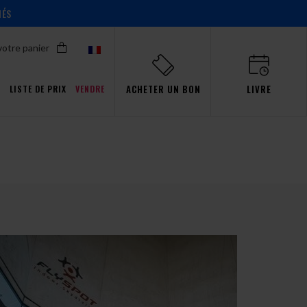
IÉS
votre panier
ACHETER UN BON
LIVRE
T
LISTE DE PRIX
VENDRE
Promotions pour Pro
ent!
ent!
ent!
ent!
s
aw
événements
Simulateur
passion
Gdańsk