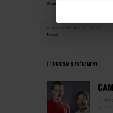
Si vous souhaitez participer à ce camp,
ORGANISATEUR DE L'ÉVÉNEMENT
Flyspot
LE PROCHAIN ÉVÉNEMENT
CAM
FLYSP
28/08