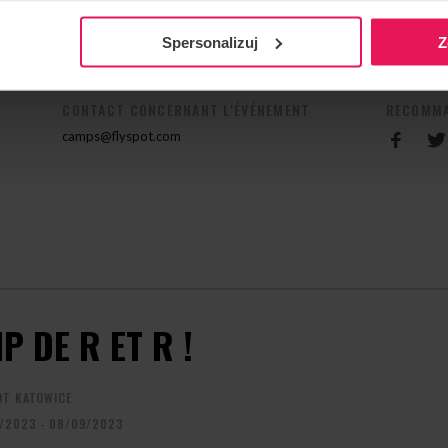
 veuillez nous contacter :
camps@flyspot.com
.
Spersonalizuj
Z
CONTACT CONCERNANT L'ÉVÉNEMENT
RECOMMA
camps@flyspot.com
P DE R ET R !
OT KATOWICE
/2023 - 08/09/2023