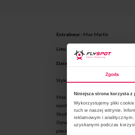
Entraîneur :
Max Martin
Lieu : Flyspot
Katowice
Date :
07-12.05.2023
Zgoda
Style d’entraînement : Tous les niveaux
Niniejsza strona korzysta z
Max est entraîneur de tunnel et parach
Wykorzystujemy pliki cookie 
nombreuses compétitions international
ruch w naszej witrynie. Inf
Skydiving Championships en avril 2022,
reklamowym i analitycznym. 
Dynamic 2 Way, avec son coéquipier R
uzyskanymi podczas korzysta
place de la Coupe du monde qui s’est