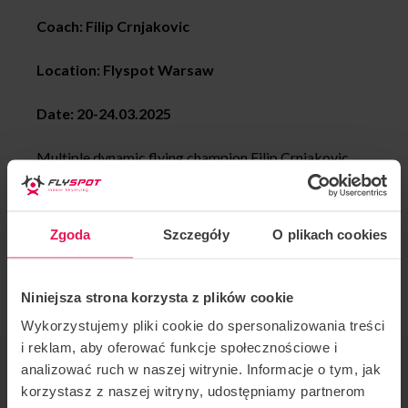
Coach: Filip Crnjakovic
Location: Flyspot Warsaw
Date: 20-24.03.2025
Multiple dynamic flying champion Filip Crnjakovic
will be coaching dynamic in Flyspot Warsaw.
All levels of flyers are welcome to join. If you would
Zgoda
Szczegóły
O plikach cookies
like to join this camp or have any questions, please
contact us:
camps@flyspot.com
Niniejsza strona korzysta z plików cookie
Wykorzystujemy pliki cookie do spersonalizowania treści
i reklam, aby oferować funkcje społecznościowe i
EVENT ORGANIZER
analizować ruch w naszej witrynie. Informacje o tym, jak
Flyspot
korzystasz z naszej witryny, udostępniamy partnerom