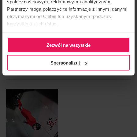
społecznościowym, reklamowym i analitycznym.
CONTACT REGARDING THE EVENT
Partnerzy mogą połączyć te informacje z innymi danymi
camps@flyspot.com
otrzymanymi od Ciebie lub uzyskanymi podczas
korzystania z ich usług.
RECOMMEND THIS EVENT
Zezwól na wszystkie
Spersonalizuj
NEXT EVENT