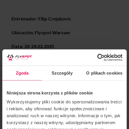
Entrenador: Filip Crnjakovic
Ubicación: Flyspot Warsaw
Data: 20-24.02.2025
¡Filip Crnjakovic, campeón de vuelo dinámico
múltiple, de nuevo en Varsovia!
Zgoda
Szczegóły
O plikach cookies
Invitamos a Pro en cada etapa de avance. Si desea
unirse a este campamento o tiene alguna pregunta,
Niniejsza strona korzysta z plików cookie
contáctenos en
camps@flyspot.com
Wykorzystujemy pliki cookie do spersonalizowania treści
i reklam, aby oferować funkcje społecznościowe i
analizować ruch w naszej witrynie. Informacje o tym, jak
korzystasz z naszej witryny, udostępniamy partnerom
ORGANIZADOR DE EVENTOS