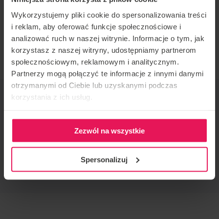
Wykorzystujemy pliki cookie do spersonalizowania treści
Proflyers at any level of flying are welcome. If you
i reklam, aby oferować funkcje społecznościowe i
would like to join this camp or have any questions,
analizować ruch w naszej witrynie. Informacje o tym, jak
please contact us:
camps@flyspot.com
korzystasz z naszej witryny, udostępniamy partnerom
społecznościowym, reklamowym i analitycznym.
Partnerzy mogą połączyć te informacje z innymi danymi
otrzymanymi od Ciebie lub uzyskanymi podczas
EVENT ORGANIZER
korzystania z ich usług.
Flyspot
CONTACT REGARDING THE EVENT
Zezwól na wszystkie
camps@flyspot.com
RECOMMEND THIS EVENT
Spersonalizuj