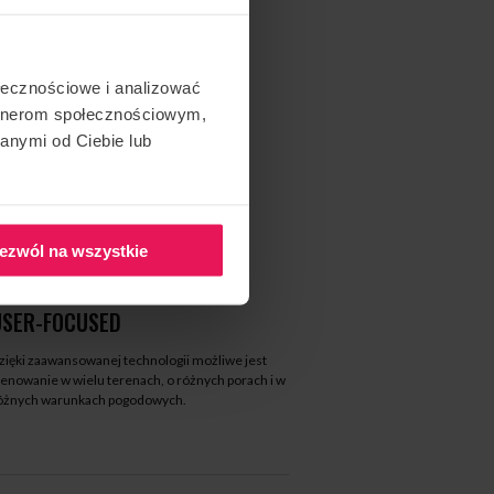
ołecznościowe i analizować
artnerom społecznościowym,
anymi od Ciebie lub
ezwól na wszystkie
USER-FOCUSED
zięki zaawansowanej technologii możliwe jest
renowanie w wielu terenach, o różnych porach i w
óżnych warunkach pogodowych.