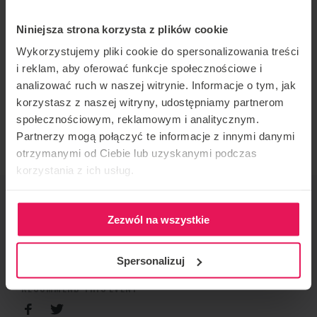
Camp organised by coach Shaun Delorme in our
Niniejsza strona korzysta z plików cookie
tunnel in Gdańsk.
Wykorzystujemy pliki cookie do spersonalizowania treści
i reklam, aby oferować funkcje społecznościowe i
All levels of proflyers are welcome to join!
analizować ruch w naszej witrynie. Informacje o tym, jak
korzystasz z naszej witryny, udostępniamy partnerom
If You would like to join, write to us:
społecznościowym, reklamowym i analitycznym.
camps@flyspot.com
Partnerzy mogą połączyć te informacje z innymi danymi
otrzymanymi od Ciebie lub uzyskanymi podczas
korzystania z ich usług.
EVENT ORGANIZER
Flyspot
Zezwól na wszystkie
CONTACT REGARDING THE EVENT
Spersonalizuj
camps@flyspot.com
RECOMMEND THIS EVENT