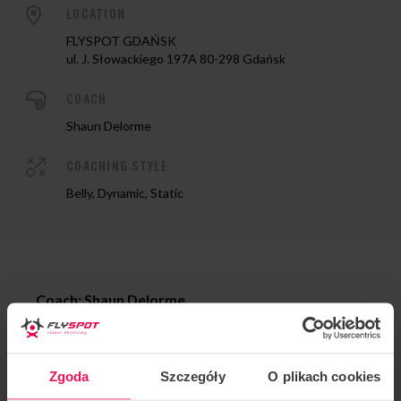
LOCATION
FLYSPOT GDAŃSK
ul. J. Słowackiego 197A 80-298 Gdańsk
COACH
Shaun Delorme
COACHING STYLE
Belly, Dynamic, Static
Coach: Shaun Delorme
Location: Flyspot Gdansk
Zgoda
Szczegóły
O plikach cookies
Date: 22-28.05.2026