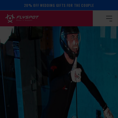
20% OFF WEDDING GIFTS FOR THE COUPLE
Homepage
/
Calendar of events
/
Shaun Delorme camp!