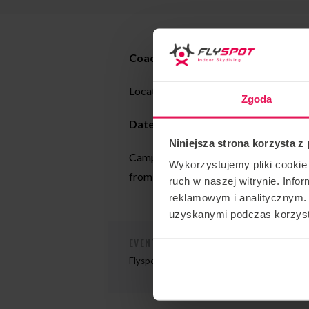
Coach: Radek Meduna
Location: Flyspot Katowice
Zgoda
Date:
07-09.06.2024
Niniejsza strona korzysta z
Camp organized periodically by coac
Wykorzystujemy pliki cookie 
from the Czech Republic. This time, e
ruch w naszej witrynie. Inf
reklamowym i analitycznym. 
uzyskanymi podczas korzysta
EVENT ORGANIZER
Flyspot