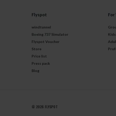
Flyspot
For
windtunnel
Grou
Boeing 737 Simulator
Kids
Flyspot Voucher
Adul
Store
Prof
Price list
Press pack
Blog
© 2026 FLYSPOT