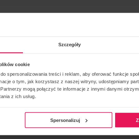
Szczegóły
 plików cookie
h Radek Meduna at Flyspot Wrocław for junior teams
do spersonalizowania treści i reklam, aby oferować funkcje sp
xceptionally, at Flyspot Katowice
ormacje o tym, jak korzystasz z naszej witryny, udostępniamy p
Partnerzy mogą połączyć te informacje z innymi danymi otrzym
nia z ich usług.
CONTACT REGARDING THE EVENT
RECOMME
camps@flyspot.com
Spersonalizuj
Z