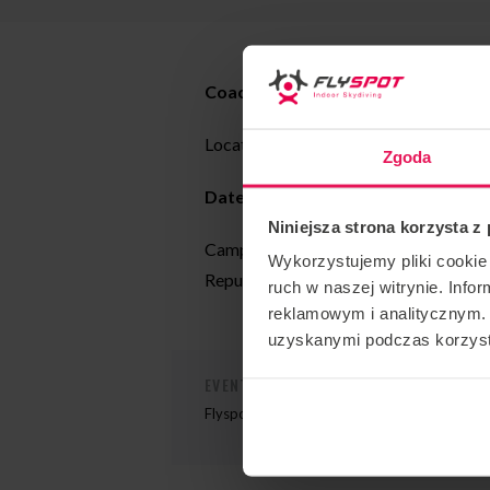
Coach: Radek Meduna
Location: Flyspot Katowice
Zgoda
Date:
03-05.11.2023
Niniejsza strona korzysta z
Camp organised regularly by coach R
Wykorzystujemy pliki cookie 
Republic
ruch w naszej witrynie. Inf
reklamowym i analitycznym. 
uzyskanymi podczas korzysta
EVENT ORGANIZER
Flyspot