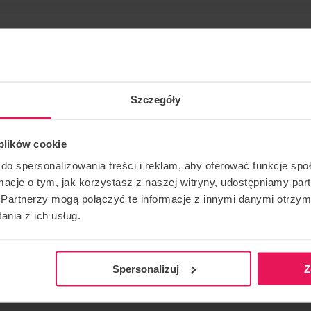
Szczegóły
 plików cookie
adek Meduna in Flyspot for kids teams from Czech
do spersonalizowania treści i reklam, aby oferować funkcje sp
ormacje o tym, jak korzystasz z naszej witryny, udostępniamy p
Partnerzy mogą połączyć te informacje z innymi danymi otrzym
nia z ich usług.
CONTACT REGARDING THE EVENT
RECOMME
camps@flyspot.com
Spersonalizuj
Z