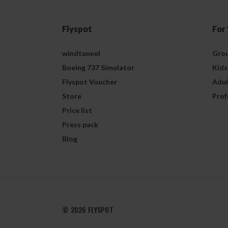
Flyspot
For
windtunnel
Grou
Boeing 737 Simulator
Kids
Flyspot Voucher
Adul
Store
Prof
Price list
Press pack
Blog
© 2026 FLYSPOT