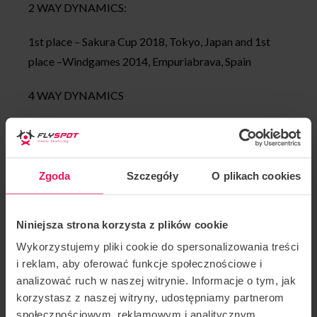
2 WAY DYNAMICS:
1st place – Sakura Cup 2018, Tokyo, Japan and 1st
place –Windgames 2014, Empuriabrava, Spain
4 WAY DYNAMICS
1st place –World War XP 2015, Raeford, NC, USA and
1st place –Charlewars 2014, Charleroi, Belgium
Zgoda
Szczegóły
O plikach cookies
2nd place –Knights of Prague 2013, Czech Republic
SOLO FREESTYLE:
Niniejsza strona korzysta z plików cookie
Wykorzystujemy pliki cookie do spersonalizowania treści
2nd place – European championships 2018, Voss,
i reklam, aby oferować funkcje społecznościowe i
Norway
analizować ruch w naszej witrynie. Informacje o tym, jak
korzystasz z naszej witryny, udostępniamy partnerom
Achievements
Fabian :
społecznościowym, reklamowym i analitycznym.