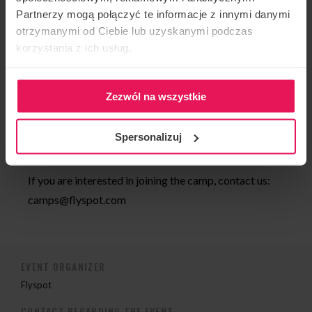
Partnerzy mogą połączyć te informacje z innymi danymi
More than 2,000 hours in the tunnel
otrzymanymi od Ciebie lub uzyskanymi podczas
korzystania z ich usług.
Over 10 years of professional tunnel coaching
About 2,500 jumps
Zezwól na wszystkie
Multiple winner of many competitions, including as
Spersonalizuj
teammate of Rafael
If you are interested in joining the camp, contact us:
camps@flyspot.com
EVENT ORGANIZER
Flyspot
CONTACT REGARDING THE EVENT