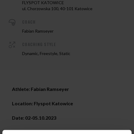
FLYSPOT KATOWICE
ul. Chorzowska 100, 40-101 Katowice
COACH
Fabian Ramseyer
COACHING STYLE
Dynamic, Freestyle, Static
Athlete: Fabian Ramseyer
Location: Flyspot Katowice
Date:
02-05.10.2023
Coaching styles
:
all levels of dynamic, static and