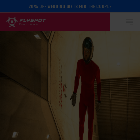
20% OFF WEDDING GIFTS FOR THE COUPLE
Homepage
/
Calendar of events
/
R and R camp!