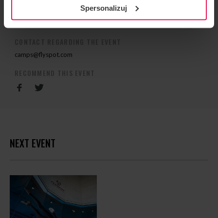
Spersonalizuj
EVENT ORGANIZER
Flyspot
CONTACT REGARDING THE EVENT
camps@flyspot.com
RECOMMEND THIS EVENT
NEXT EVENT