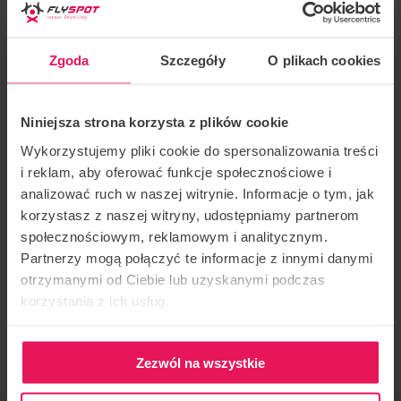
freestyle flying
Zgoda
Szczegóły
O plikach cookies
Achievements
Fabian :
More than 2,000 hours in the tunnel
Niniejsza strona korzysta z plików cookie
Over 10 years of professional tunnel coaching
Wykorzystujemy pliki cookie do spersonalizowania treści
i reklam, aby oferować funkcje społecznościowe i
About 2,500 jumps
analizować ruch w naszej witrynie. Informacje o tym, jak
korzystasz z naszej witryny, udostępniamy partnerom
Multiple winner of many competitions, including as
społecznościowym, reklamowym i analitycznym.
Partnerzy mogą połączyć te informacje z innymi danymi
teammate of Rafael
otrzymanymi od Ciebie lub uzyskanymi podczas
korzystania z ich usług.
If you are interested in joining the camp, contact us:
camps@flyspot.com
Zezwól na wszystkie