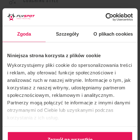
COACHING STYLE
Dynamic, Freestyle
Zgoda
Szczegóły
O plikach cookies
Coach:
Johannes Heptner
Niniejsza strona korzysta z plików cookie
Location: Flyspot Gdańsk
Wykorzystujemy pliki cookie do spersonalizowania treści
i reklam, aby oferować funkcje społecznościowe i
Date: 26-29.02.2024
analizować ruch w naszej witrynie. Informacje o tym, jak
korzystasz z naszej witryny, udostępniamy partnerom
Johannes is an experienced both tunnel and skydiving
społecznościowym, reklamowym i analitycznym.
coach. He has more than 2,000 jumps to his credit and
Partnerzy mogą połączyć te informacje z innymi danymi
holds several European HD records to his credit. It is
otrzymanymi od Ciebie lub uzyskanymi podczas
korzystania z ich usług.
perfect for coaching both dynamic and freestyle.
Johannes has competed in tunnel flying at both
national and international levels.
Zezwól na wszystkie