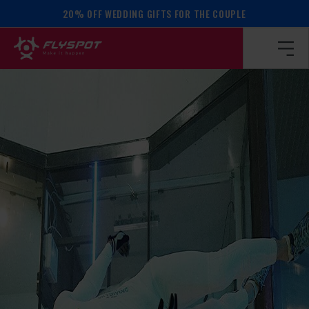
20% OFF WEDDING GIFTS FOR THE COUPLE
Homepage
/
Calendar of events
/
Mozart camp!