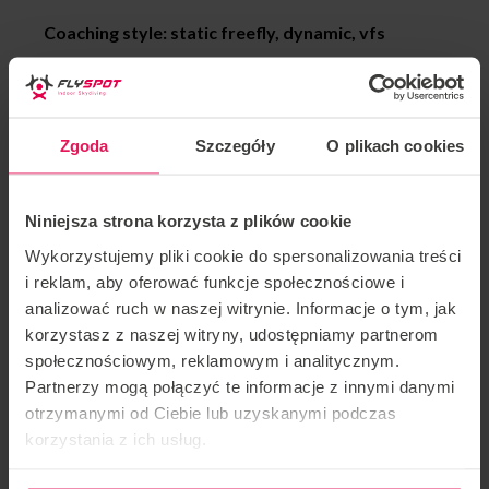
Coaching style: static freefly, dynamic, vfs
Martin’s achievements:
2018 gold Sakura Cup, team name Flyspot Unlimited,
Zgoda
Szczegóły
O plikach cookies
category Dynamic 2way
2017 silver FAI World Championship, team name Mad
Niniejsza strona korzysta z plików cookie
Ravens category Dynamic 4way
Wykorzystujemy pliki cookie do spersonalizowania treści
i reklam, aby oferować funkcje społecznościowe i
2016 bronze FAI World Cup, category Freestyle
analizować ruch w naszej witrynie. Informacje o tym, jak
korzystasz z naszej witryny, udostępniamy partnerom
2015 gold White Nights, team name Mad Ravens,
społecznościowym, reklamowym i analitycznym.
category Dynamic 4way
Partnerzy mogą połączyć te informacje z innymi danymi
otrzymanymi od Ciebie lub uzyskanymi podczas
2013 silver Knights of Prague, team name Mad
korzystania z ich usług.
Ravens, category Dynamic 4way