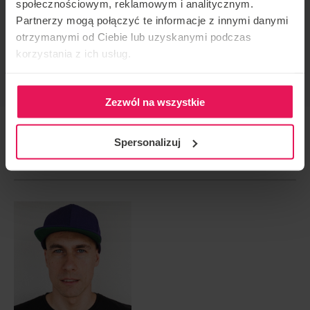
społecznościowym, reklamowym i analitycznym.
CONTACT REGARDING THE EVENT
Partnerzy mogą połączyć te informacje z innymi danymi
camps@flyspot.com
otrzymanymi od Ciebie lub uzyskanymi podczas
korzystania z ich usług.
RECOMMEND THIS EVENT
Zezwól na wszystkie
Spersonalizuj
NEXT EVENT