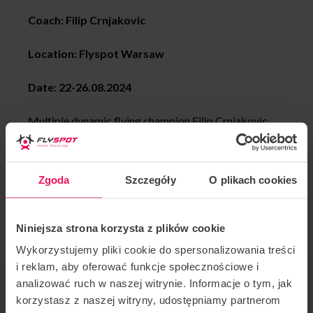
Coach: Filip Crnjakovic
Location: Flyspot Warsaw
Date:
22-26.08.2024
Multiple dynamic flying champion Filip Crnjakovic
will be coaching dynamic in Flyspot Warsaw.
All levels of flyers are welcome to join. If you would
Zgoda
Szczegóły
O plikach cookies
like to join this camp or have any questions, please
contact us:
camps@flyspot.com
Niniejsza strona korzysta z plików cookie
Wykorzystujemy pliki cookie do spersonalizowania treści
i reklam, aby oferować funkcje społecznościowe i
EVENT ORGANIZER
analizować ruch w naszej witrynie. Informacje o tym, jak
Flyspot
korzystasz z naszej witryny, udostępniamy partnerom