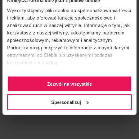
Niniejsza strona korzysta z plików cookie
Number what’s up +393469446722
Wykorzystujemy pliki cookie do spersonalizowania treści
i reklam, aby oferować funkcje społecznościowe i
Email:
tottasella@gmail.com
analizować ruch w naszej witrynie. Informacje o tym, jak
Feel free to join the camp!
korzystasz z naszej witryny, udostępniamy partnerom
społecznościowym, reklamowym i analitycznym.
Partnerzy mogą połączyć te informacje z innymi danymi
otrzymanymi od Ciebie lub uzyskanymi podczas
EVENT ORGANIZER
korzystania z ich usług.
Flyspot
CONTACT REGARDING THE EVENT
Zezwól na wszystkie
camps@flyspot.com
RECOMMEND THIS EVENT
Spersonalizuj