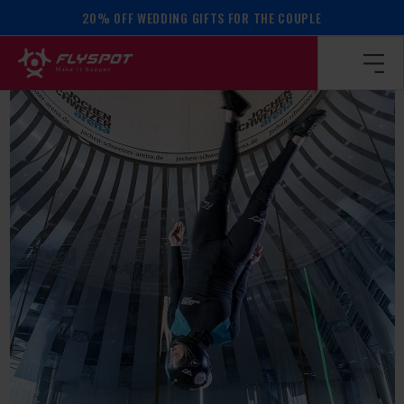
20% OFF WEDDING GIFTS FOR THE COUPLE
Homepage
/
Calendar of events
/
Totta Sella camp!