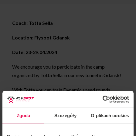
Coach: Totta Sella
Location: Flyspot Gdansk
Date: 23-29.04.2024
We encourage you to participate in the camp
organized by Totta Sella in our new tunnel in Gdansk!
With Totta you can train Dynamic speed rounds ,
freestyle, Totta also specializes in flying with children.
If you would like to join this camp or have any
Zgoda
Szczegóły
O plikach cookies
questions, please contact Totta directly:
Instagram totta_sella