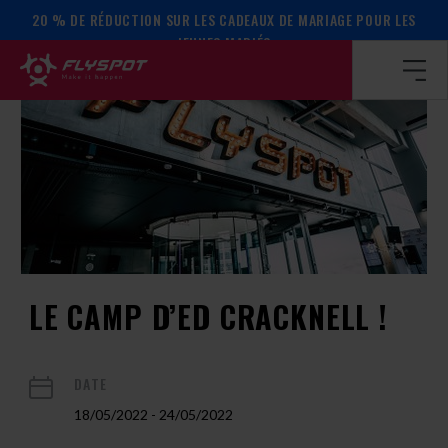
20 % DE RÉDUCTION SUR LES CADEAUX DE MARIAGE POUR LES
Page d’accueil
/
Calendrier des événements
/
Le camp d’Ed C
JEUNES MARIÉS
LE CAMP D’ED CRACKNELL !
DATE
18/05/2022 - 24/05/2022