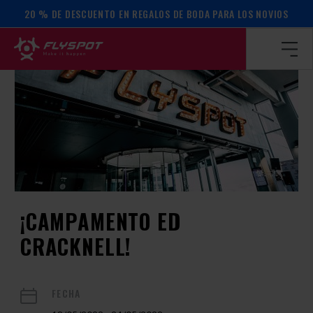
20 % DE DESCUENTO EN REGALOS DE BODA PARA LOS NOVIOS
Página de inicio
/
Calendario de actos
/
¡Campamento Ed Crac
¡CAMPAMENTO ED
CRACKNELL!
FECHA