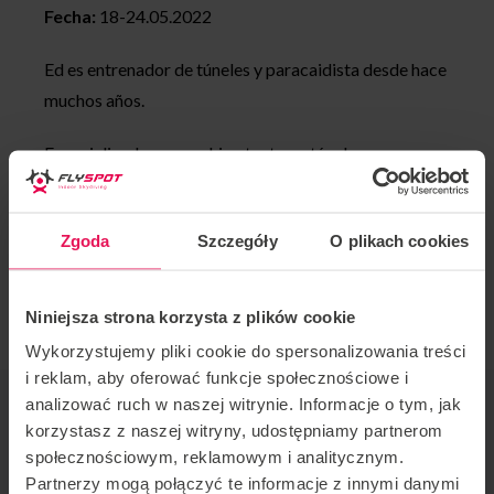
Fecha:
18-24.05.2022
Ed es entrenador de túneles y paracaidista desde hace
muchos años.
Especializado en coaching tanto en túnel como en
paracaidismo: IBA Nivel 4 Instructor/ Coach:
FF1/FF2 y TR1/2/3.
Zgoda
Szczegóły
O plikach cookies
Si estás interesado en unirte a su campamento,
envíanos un correo electrónico:
camps@flyspot.com
Niniejsza strona korzysta z plików cookie
Wykorzystujemy pliki cookie do spersonalizowania treści
i reklam, aby oferować funkcje społecznościowe i
ORGANIZADOR DE EVENTOS
analizować ruch w naszej witrynie. Informacje o tym, jak
korzystasz z naszej witryny, udostępniamy partnerom
Flyspot
społecznościowym, reklamowym i analitycznym.
CONTACTO CON RESPECTO AL EVENTO
Partnerzy mogą połączyć te informacje z innymi danymi