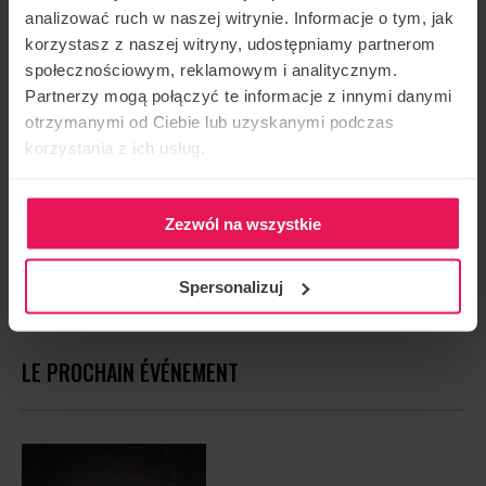
analizować ruch w naszej witrynie. Informacje o tym, jak
korzystasz z naszej witryny, udostępniamy partnerom
społecznościowym, reklamowym i analitycznym.
ORGANISATEUR DE L'ÉVÉNEMENT
Partnerzy mogą połączyć te informacje z innymi danymi
Flyspot
otrzymanymi od Ciebie lub uzyskanymi podczas
CONTACT CONCERNANT L'ÉVÉNEMENT
korzystania z ich usług.
camps@flyspot.com
RECOMMANDER CET ÉVÉNEMENT
Zezwól na wszystkie
Spersonalizuj
LE PROCHAIN ÉVÉNEMENT