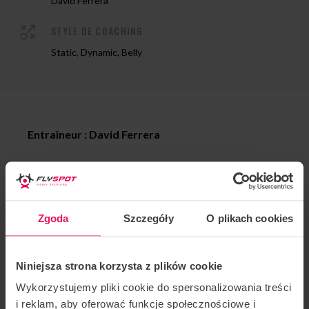
David Ferrera
STYLE DE COACHING
Static, Dynamic, Belly
Entraîneur : David Ferrera
Lieu : Flyspot Katowice
Date : 04-05.07.2024
Zgoda
Szczegóły
O plikach cookies
Nous invitons Pro à chaque étape de l’avancement. Si
vous souhaitez rejoindre ce camp ou avez des
Niniejsza strona korzysta z plików cookie
questions, veuillez nous contacter à
Wykorzystujemy pliki cookie do spersonalizowania treści
camps@flyspot.com
i reklam, aby oferować funkcje społecznościowe i