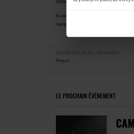
Style d’entraînement : ventral, dynamiq
Si vous souhaitez rejoindre ce camp ou
camps@flyspot.com
ORGANISATEUR DE L'ÉVÉNEMENT
Flyspot
LE PROCHAIN ÉVÉNEMENT
CAM