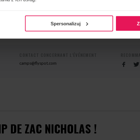
ue, statique
 avez des questions, veuillez nous contacter à
Spersonalizuj
Z
CONTACT CONCERNANT L'ÉVÉNEMENT
RECOMMA
camps@flyspot.com
P DE ZAC NICHOLAS !