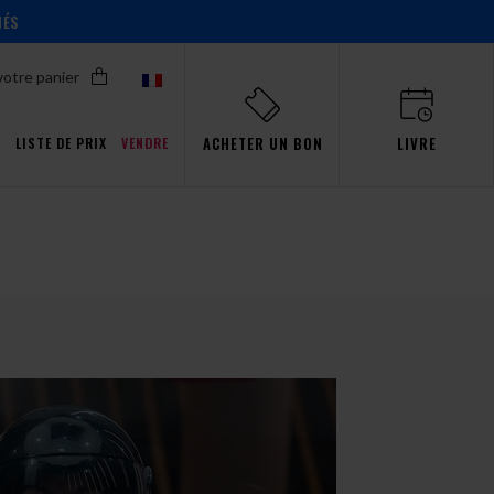
IÉS
votre panier
ACHETER UN BON
LIVRE
T
LISTE DE PRIX
VENDRE
Promotions pour Pro
ent!
ent!
ent!
ent!
s
aw
événements
Simulateur
passion
Gdańsk