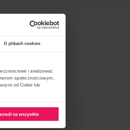
O plikach cookies
ołecznościowe i analizować
artnerom społecznościowym,
anymi od Ciebie lub
DAR ESTE EVENTO
ezwól na wszystkie