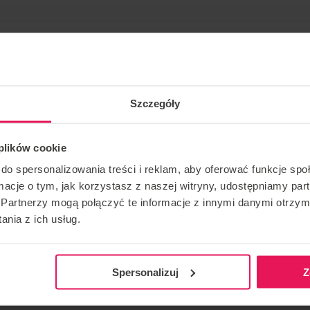
Szczegóły
 plików cookie
ce. Si desea unirse a este campamento o tiene alguna
do spersonalizowania treści i reklam, aby oferować funkcje sp
pot.com
ormacje o tym, jak korzystasz z naszej witryny, udostępniamy p
Partnerzy mogą połączyć te informacje z innymi danymi otrzym
nia z ich usług.
CONTACTO CON RESPECTO AL EVENTO
RECOMEN
camps@flyspot.com
Spersonalizuj
Z