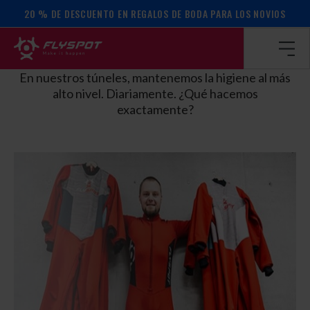
20 % DE DESCUENTO EN REGALOS DE BODA PARA LOS NOVIOS
Página de inicio
/
Cómo lo hacemos
/
Seguridad
NOS IMPORTA TU SEGURIDAD
En nuestros túneles, mantenemos la higiene al más
alto nivel. Diariamente. ¿Qué hacemos
exactamente?