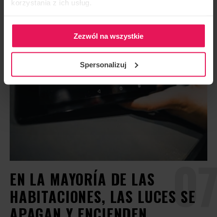
korzystania z ich usług.
Zezwól na wszystkie
Spersonalizuj
07
EN LA MAYORÍA DE LAS
HABITACIONES, LAS LUCES SE
APAGAN Y ENCIENDEN