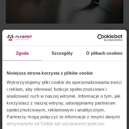
06
DESINFECTAMOS LAS GAFAS DE
VUELO DESPUÉS DE CADA USO.
Zgoda
Szczegóły
O plikach cookies
Los rayos UVC también se utilizan para desinfectar
las gafas después de cada uso. Esto garantiza que el
equipo que reciba sea seguro.
Niniejsza strona korzysta z plików cookie
Wykorzystujemy pliki cookie do spersonalizowania treści
i reklam, aby oferować funkcje społecznościowe i
analizować ruch w naszej witrynie. Informacje o tym, jak
korzystasz z naszej witryny, udostępniamy partnerom
społecznościowym, reklamowym i analitycznym.
Partnerzy mogą połączyć te informacje z innymi danymi
otrzymanymi od Ciebie lub uzyskanymi podczas