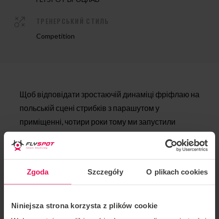
ТРЕНЕРСЬКИЙ СТИЛЬ
Competition
Щоб відповідати зростаючій динаміці фріфлаю на
польській сцені стрибків з парашутом у
приміщенні, чотири роки тому ми запустили
абсолютно новий Scramble, розроблений для
флайтерів, які літають не тільки на животі: Flyspot
2-way VFS Scramble!
Zgoda
Szczegóły
O plikach cookies
У них грають на двох рівнях складності: Rookie
(HeadUp – тільки сидячий флай) і Pro
Niniejsza strona korzysta z plików cookie
(HeadUp+HeadDown).