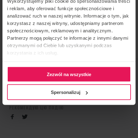
Wykorzystujemy pliki cookie do spersonalizowania treści
i reklam, aby oferować funkcje społecznościowe i
РЕЄСТРАЦІЯ
analizować ruch w naszej witrynie. Informacje o tym, jak
korzystasz z naszej witryny, udostępniamy partnerom
Якщо у вас виникли запитання, будь ласка,
społecznościowym, reklamowym i analitycznym.
Partnerzy mogą połączyć te informacje z innymi danymi
зв’яжіться з нами:
agnieszka.olczyk@flyspot.com
otrzymanymi od Ciebie lub uzyskanymi podczas
korzystania z ich usług.
ОРГАНІЗАТОР ЗАХОДУ
Zezwól na wszystkie
Flyspot
КОНТАКТ ЩОДО ПОДІЇ
Spersonalizuj
agnieszka.olczyk@flyspot.com
РЕКОМЕНДУЮ ЦЮ ПОДІЮ