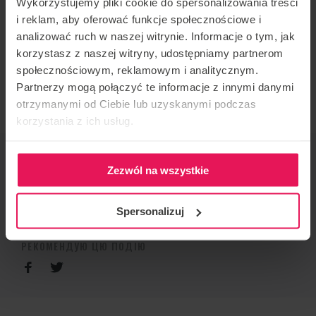
Wykorzystujemy pliki cookie do spersonalizowania treści
i reklam, aby oferować funkcje społecznościowe i
РЕЄСТРАЦІЯ
analizować ruch w naszej witrynie. Informacje o tym, jak
korzystasz z naszej witryny, udostępniamy partnerom
Якщо у вас виникли запитання, будь ласка,
społecznościowym, reklamowym i analitycznym.
Partnerzy mogą połączyć te informacje z innymi danymi
зв’яжіться з нами:
agnieszka.olczyk@flyspot.com
otrzymanymi od Ciebie lub uzyskanymi podczas
korzystania z ich usług.
ОРГАНІЗАТОР ЗАХОДУ
Zezwól na wszystkie
Flyspot
КОНТАКТ ЩОДО ПОДІЇ
Spersonalizuj
agnieszka.olczyk@flyspot.com
РЕКОМЕНДУЮ ЦЮ ПОДІЮ