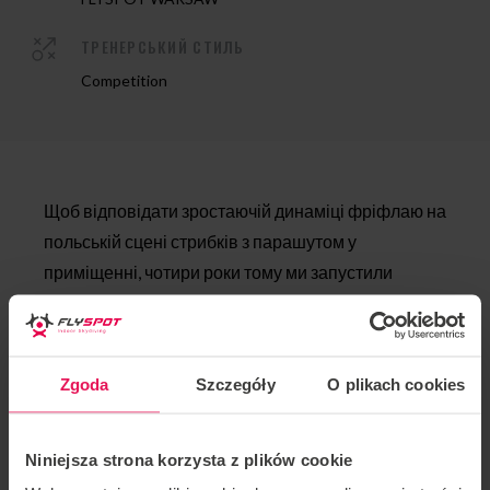
ТРЕНЕРСЬКИЙ СТИЛЬ
Competition
Щоб відповідати зростаючій динаміці фріфлаю на
польській сцені стрибків з парашутом у
приміщенні, чотири роки тому ми запустили
абсолютно новий Scramble, розроблений для
флайтерів, які літають не тільки на животі: Flyspot
2-way VFS Scramble!
Zgoda
Szczegóły
O plikach cookies
У них грають на двох рівнях складності: Rookie
(HeadUp – тільки сидячий флай) і Pro
Niniejsza strona korzysta z plików cookie
(HeadUp+HeadDown).