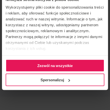
INSCRIPTION
Wykorzystujemy pliki cookie do spersonalizowania treści
i reklam, aby oferować funkcje społecznościowe i
Si vous avez des questions, n’hésitez pas à nous
analizować ruch w naszej witrynie. Informacje o tym, jak
contacter :
agnieszka.olczyk@flyspot.com
korzystasz z naszej witryny, udostępniamy partnerom
społecznościowym, reklamowym i analitycznym.
Partnerzy mogą połączyć te informacje z innymi danymi
otrzymanymi od Ciebie lub uzyskanymi podczas
ORGANISATEUR DE L'ÉVÉNEMENT
korzystania z ich usług.
Flyspot
CONTACT CONCERNANT L'ÉVÉNEMENT
Zezwól na wszystkie
agnieszka.olczyk@flyspot.com
RECOMMANDER CET ÉVÉNEMENT
Spersonalizuj