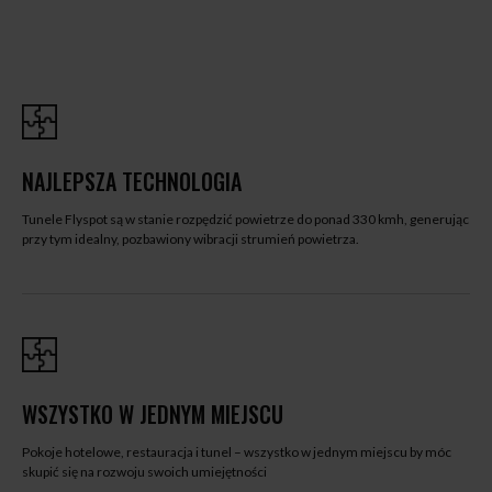
NAJLEPSZA TECHNOLOGIA
Tunele Flyspot są w stanie rozpędzić powietrze do ponad 330 kmh, generując
przy tym idealny, pozbawiony wibracji strumień powietrza.
WSZYSTKO W JEDNYM MIEJSCU
Pokoje hotelowe, restauracja i tunel – wszystko w jednym miejscu by móc
skupić się na rozwoju swoich umiejętności