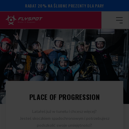
RABAT 20% NA ŚLUBNE PREZENTY DLA PARY
Strona główna
/
Oferta dla profesjonalistów
/
Campy we Fly
CAMPY WE FLYSPOT
PLACE OF PROGRESSION
Latałeś już w tunelu i chcesz więcej?
Jesteś skoczkiem spadochronowym i potrzebujesz
podszkolić swoje umiejętności?