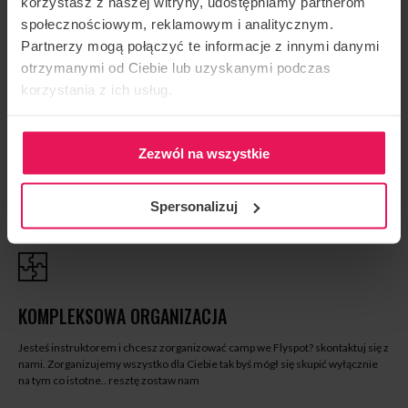
korzystasz z naszej witryny, udostępniamy partnerom
społecznościowym, reklamowym i analitycznym.
Partnerzy mogą połączyć te informacje z innymi danymi
otrzymanymi od Ciebie lub uzyskanymi podczas
korzystania z ich usług.
CHILL OUT ZONE
Zezwól na wszystkie
nie samym lataniem człowiek żyje – strefa wokół tunelu to idealne miejsce
na spotkania po treningach, relaks i budowanie nowych przyjaźni
Spersonalizuj
KOMPLEKSOWA ORGANIZACJA
Jesteś instruktorem i chcesz zorganizować camp we Flyspot? skontaktuj się z
nami. Zorganizujemy wszystko dla Ciebie tak byś mógł się skupić wyłącznie
na tym co istotne.. resztę zostaw nam