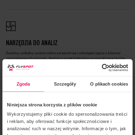
NARZĘDZIA DO ANALIZ
Świetny, unikalny system video zarejestruje i udostępni ujęcia z 6 kamer
zainstalowanych w tunelu. Będziesz mógł dokładnie przeanalizować każdy
swój lot i zabrać filmy ze sobą po zakończeniu campu – to wszystko w cenie!
Zgoda
Szczegóły
O plikach cookies
Niniejsza strona korzysta z plików cookie
NAJLEPSI INSTRUKTORZY
Wykorzystujemy pliki cookie do spersonalizowania treści
i reklam, aby oferować funkcje społecznościowe i
We Flyspot swoje campy organizują najlepsi z najlepszych. Sprawdź nasz
kalendarz i wybierz coś dla siebie!
analizować ruch w naszej witrynie. Informacje o tym, jak