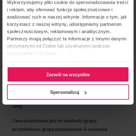
Wykorzystujemy pliki cookie do spersonalizowania treści
Forma zajęć: spotkania są grupowe (grupy 2/3
i reklam, aby oferować funkcje społecznościowe i
osobowe dla wspólnych ćwiczeń oraz 1:1 dla
analizować ruch w naszej witrynie. Informacje o tym, jak
indywidualnych ćwiczeń).
korzystasz z naszej witryny, udostępniamy partnerom
społecznościowym, reklamowym i analitycznym.
Np. 15min wspólnych ćwiczeń + 15min
Partnerzy mogą połączyć te informacje z innymi danymi
indywidualnych ćwiczeń.
otrzymanymi od Ciebie lub uzyskanymi podczas
korzystania z ich usług.
Termin: cykliczne spotkania średnio 1 raz w tygodniu.
Zajęcia odbywają się od listopada 2023 do maja 2024
(3 spotkania w miesiącu lub częściej, dokładne daty
Zezwól na wszystkie
do ustalenia z grupą).
Spersonalizuj
Cel: opanowanie lotu w pozycji head down przez
zimę.
Cena uzależniona jest od wielkości grupy,
przykładowo: grupa podstawowa 3-osobowa