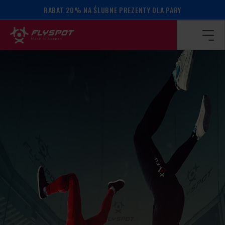
RABAT 20% NA ŚLUBNE PREZENTY DLA PARY
Strona główna
/
Kalendarz wydarzeń
/
WARSZTATY HEAD 