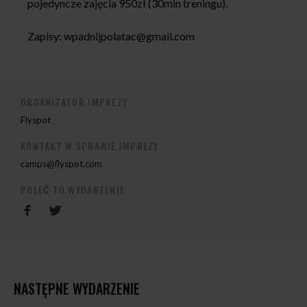
pojedyncze zajęcia 950zł (30min treningu).
Zapisy:
wpadnijpolatac@gmail.com
ORGANIZATOR IMPREZY
Flyspot
KONTAKT W SPRAWIE IMPREZY
camps@flyspot.com
POLEĆ TO WYDARZENIE
NASTĘPNE WYDARZENIE