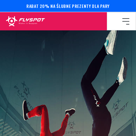
RABAT 20% NA ŚLUBNE PREZENTY DLA PARY
Strona główna
/
Kalendarz wydarzeń
/
WARSZTATY HEAD 