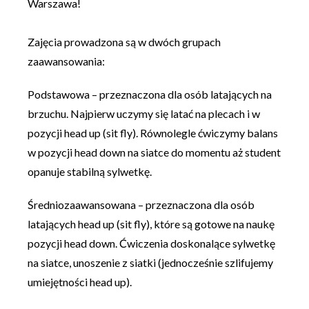
Warszawa!
Zajęcia prowadzona są w dwóch grupach
zaawansowania:
Podstawowa – przeznaczona dla osób latających na
brzuchu. Najpierw uczymy się latać na plecach i w
pozycji head up (sit fly). Równolegle ćwiczymy balans
w pozycji head down na siatce do momentu aż student
opanuje stabilną sylwetkę.
Średniozaawansowana – przeznaczona dla osób
latających head up (sit fly), które są gotowe na naukę
pozycji head down. Ćwiczenia doskonalące sylwetkę
na siatce, unoszenie z siatki (jednocześnie szlifujemy
umiejętności head up).