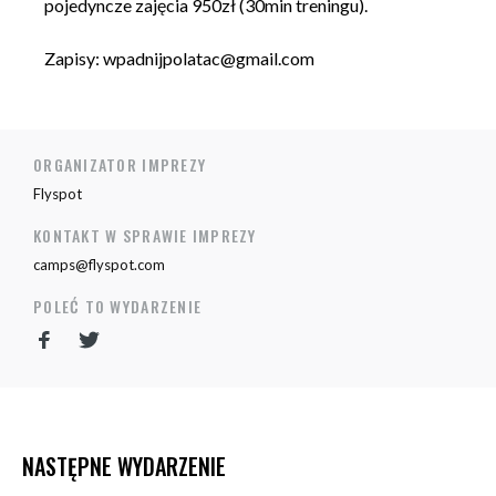
pojedyncze zajęcia 950zł (30min treningu).
Zapisy:
wpadnijpolatac@gmail.com
ORGANIZATOR IMPREZY
Flyspot
KONTAKT W SPRAWIE IMPREZY
camps@flyspot.com
POLEĆ TO WYDARZENIE
NASTĘPNE WYDARZENIE