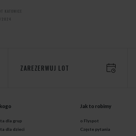
OT KATOWICE
/2024
ZAREZERWUJ LOT
 kogo
Jak to robimy
ta dla grup
o Flyspot
ta dla dzieci
Częste pytania