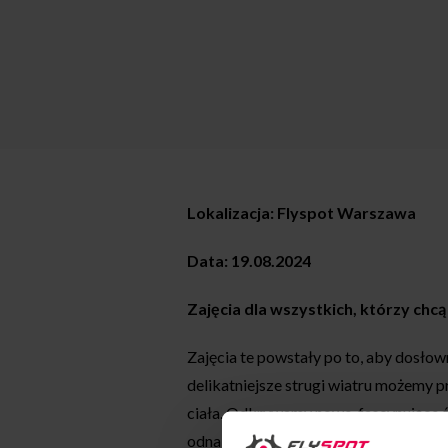
Lokalizacja: Flyspot Warszawa
Data: 19.08.2024
Zajęcia dla wszystkich, którzy chc
Zajęcia te powstały po to, aby dosłow
delikatniejsze strugi wiatru możemy p
ciała. Odkrywamy nowe, fascynujące 
odnaleźć. Wypracowane techniki umoż