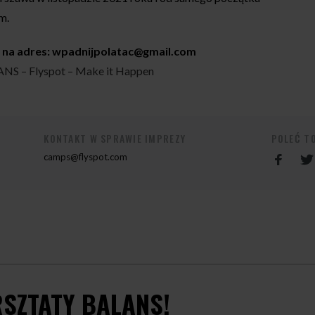
m.
a na adres:
wpadnijpolatac@gmail.com
 – Flyspot – Make it Happen
KONTAKT W SPRAWIE IMPREZY
POLEĆ T
camps@flyspot.com
SZTATY BALANS!