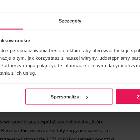
doświadczenie i uczymy się nowych rzeczy. Warto
, jak kierować swoim ciałem w nowej pozycji! Z całą
Szczegóły
dzie coś interesującego dla siebie.
je się trzech uczestników i instruktor. Dzięki temu
 plików cookie
do spersonalizowania treści i reklam, aby oferować funkcje sp
ormacje o tym, jak korzystasz z naszej witryny, udostępniamy p
TÓW?
Partnerzy mogą połączyć te informacje z innymi danymi otrzym
nia z ich usług.
 masz własnego sprzętu)
Spersonalizuj
Z
a stworzone przez zespół
@wpadnijpolatac
, które
a Bereska. Pierwszy raz zostały zorganizowane przez
szawa w listopadzie 2021 roku i od samego początku