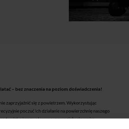
ą latać – bez znaczenia na poziom doświadczenia!
nie zaprzyjaźnić się z powietrzem. Wykorzystując
recyzyjnie poczuć ich działanie na powierzchnię naszego
środowisko i pozwalamy naszemu ciału się w nim
liwią komfortowe poruszanie się w nowym otoczeniu.