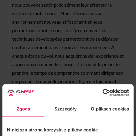
nous pouvons sentir précisément leur effet sur la
surface de notre corps. Nous découvrons un
environnement nouveau et fascinant et nous
permettons à notre corps de s’y retrouver. Les
techniques développées permettront de se déplacer
confortablement dans le nouvel environnement. À
chaque étape du vol, nous acquérons de l’expérience et
apprenons de nouvelles choses. Cela vaut la peine de
prendre le temps de comprendre comment diriger son
corps dans la nouvelle position ! Il y a certainement
quelque chose d’intéressant pour tout le monde dans
ces activités.
Zgoda
Szczegóły
O plikach cookies
Pendant l’atelier, il y a trois participants et un
instructeur dans le tunnel. Cela nous permet de
voler plus pour moins cher !
Niniejsza strona korzysta z plików cookie