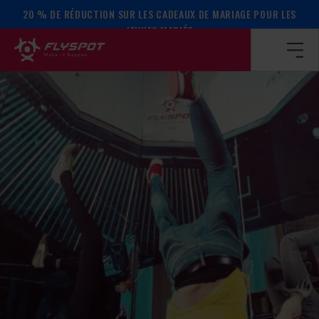
20 % DE RÉDUCTION SUR LES CADEAUX DE MARIAGE POUR LES
Page d’accueil
/
Calendrier des événements
/
ATELIER SUR 
JEUNES MARIÉS