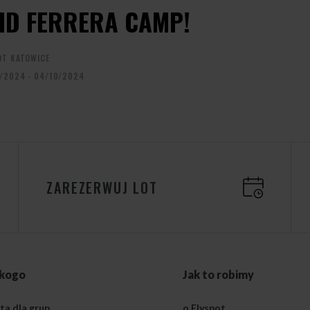
ID FERRERA CAMP!
OT KATOWICE
/2024 - 04/10/2024
ZAREZERWUJ LOT
 kogo
Jak to robimy
ta dla grup
o Flyspot