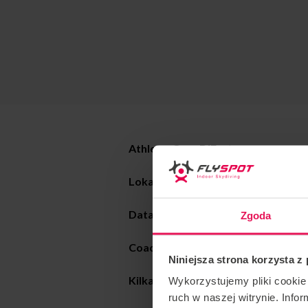
Athlete: Greg DiFortuna
Lokalizacja: Flyspot Gdańsk
Data: 02-11.01.2024
Zgoda
Coaching style
:
wszystkie poziomy 
Niniejsza strona korzysta z
Kilka slów o Gregu:
Wykorzystujemy pliki cookie 
ruch w naszej witrynie. Inf