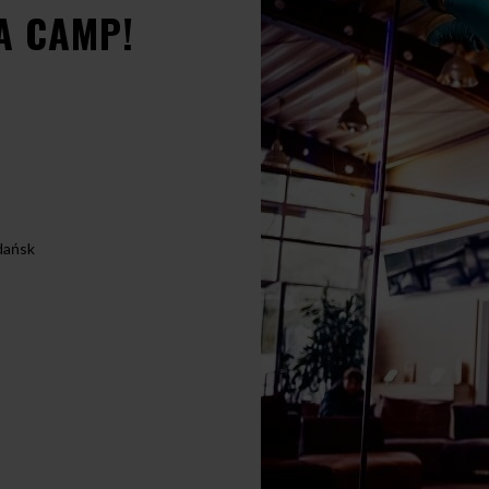
A CAMP!
dańsk