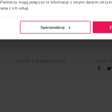
 od 2007 roku i pracujący w tunelu od 2015 roku, z
Partnerzy mogą połączyć te informacje z innymi danymi otrzym
nia z ich usług.
siągnąć ich cele zarówno w skokach spadochronowych,
znym. Jego campy charakteryzują się dostosowaniem do
pozytywnej i przyjaznej atmosfery. Każdy jest mile
Spersonalizuj
Z
awansowania – od początkujących po zaawansowanych.
em do campu, skontaktuj sie z nami:
camps@flyspot.com
KONTAKT W SPRAWIE IMPREZY
POLEĆ T