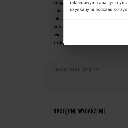
Gregory DiFortuna, będący skydiverem
reklamowym i analitycznym. 
uzyskanymi podczas korzysta
sukcesem pomógł tysiącom uczniów o
jak i w lataniu w tunelu aerodynamic
potrzeb uczestników oraz tworzeniem 
widziany, niezależnie od poziomu za
Jeśli jesteś zainteresowany dołaczeni
ORGANIZATOR IMPREZY
NASTĘPNE WYDARZENIE