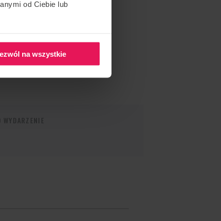
anymi od Ciebie lub
ezwól na wszystkie
O WYDARZENIE