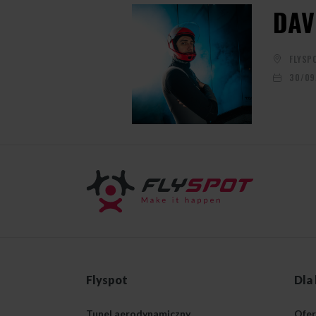
DAV
FLYSP
30/09
Flyspot
Dla
Tunel aerodynamiczny
Ofer