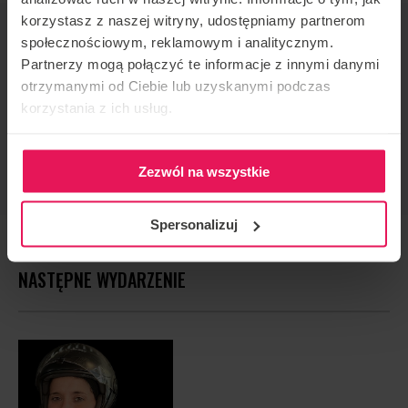
korzystasz z naszej witryny, udostępniamy partnerom
ORGANIZATOR IMPREZY
społecznościowym, reklamowym i analitycznym.
Flyspot
Partnerzy mogą połączyć te informacje z innymi danymi
otrzymanymi od Ciebie lub uzyskanymi podczas
KONTAKT W SPRAWIE IMPREZY
korzystania z ich usług.
camps@flyspot.com
POLEĆ TO WYDARZENIE
Zezwól na wszystkie
Spersonalizuj
NASTĘPNE WYDARZENIE