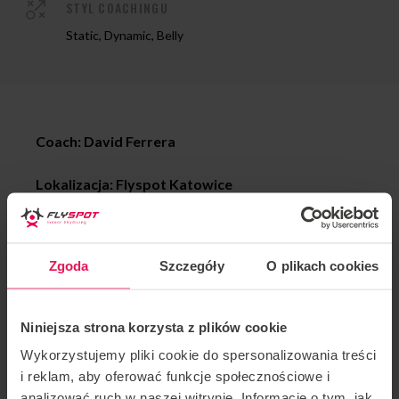
STYL COACHINGU
Static, Dynamic, Belly
Coach: David Ferrera
Lokalizacja: Flyspot Katowice
Data: 30.09 – 04.10.2024
Zgoda
Szczegóły
O plikach cookies
Zapraszamy Proflyerów na każdym etapie
zaawansowania. Jeśli chcesz dołączyć do tego campu
lub masz jakieś pytania, skontaktuj się z nami:
Niniejsza strona korzysta z plików cookie
camps@flyspot.com
Wykorzystujemy pliki cookie do spersonalizowania treści
i reklam, aby oferować funkcje społecznościowe i
analizować ruch w naszej witrynie. Informacje o tym, jak