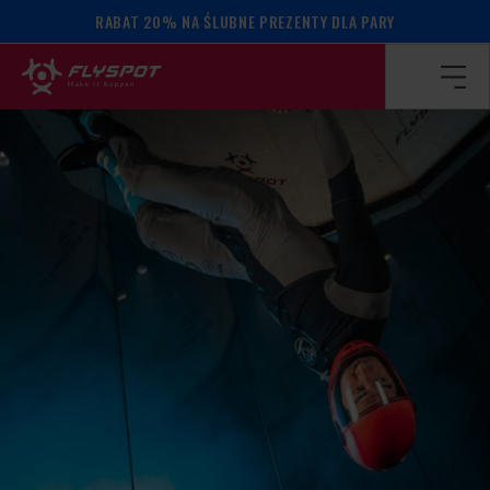
RABAT 20% NA ŚLUBNE PREZENTY DLA PARY
Strona główna
/
Kalendarz wydarzeń
/
David Ferrera camp!