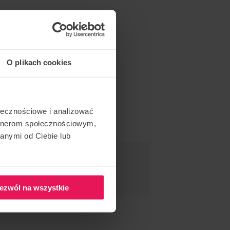
O plikach cookies
ołecznościowe i analizować
artnerom społecznościowym,
anymi od Ciebie lub
O WYDARZENIE
ezwól na wszystkie