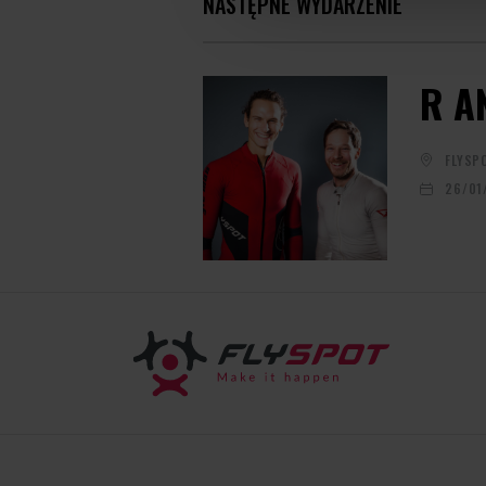
NASTĘPNE WYDARZENIE
R A
FLYSP
26/01