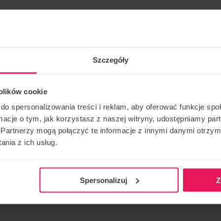
Szczegóły
cznym Filip Crnjakovic znów w Gdansku!
wansowania. Jeśli chcesz dołączyć do tego campu lub
 plików cookie
nami:
camps@flyspot.com
do spersonalizowania treści i reklam, aby oferować funkcje sp
ormacje o tym, jak korzystasz z naszej witryny, udostępniamy p
Partnerzy mogą połączyć te informacje z innymi danymi otrzym
nia z ich usług.
KONTAKT W SPRAWIE IMPREZY
POLEĆ T
camps@flyspot.com
Spersonalizuj
Z