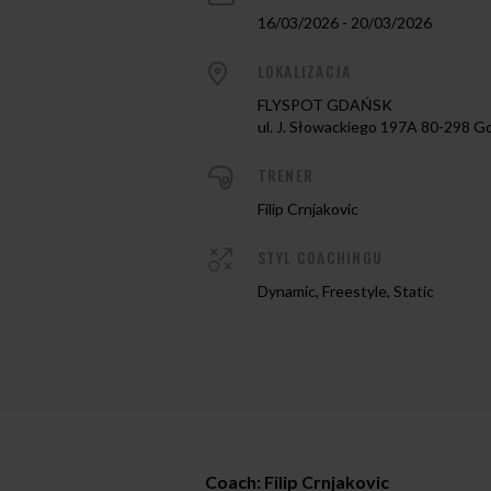
16/03/2026 - 20/03/2026
LOKALIZACJA
FLYSPOT GDAŃSK
ul. J. Słowackiego 197A 80-298 G
TRENER
Filip Crnjakovic
STYL COACHINGU
Dynamic, Freestyle, Static
Coach: Filip Crnjakovic