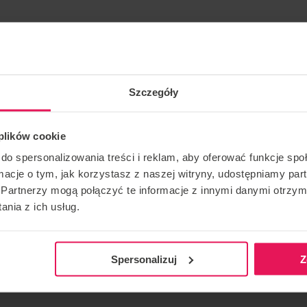
Szczegóły
cznym Filip Crnjakovic znów w Gdansku!
 plików cookie
ce. Si desea unirse a este campamento o tiene alguna
do spersonalizowania treści i reklam, aby oferować funkcje sp
pot.com
ormacje o tym, jak korzystasz z naszej witryny, udostępniamy p
Partnerzy mogą połączyć te informacje z innymi danymi otrzym
nia z ich usług.
CONTACTO CON RESPECTO AL EVENTO
RECOMEN
camps@flyspot.com
Spersonalizuj
Z