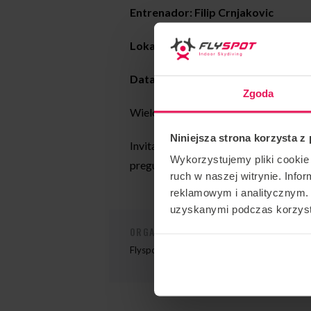
Entrenador: Filip Crnjakovic
Lokalizacja: Flyspot Gdańsk
Data: 10-14.11.2025
Zgoda
Wielokrotny mistrz w lataniu dynami
Niniejsza strona korzysta z
Invitamos a Pro en cada etapa de avan
Wykorzystujemy pliki cookie 
pregunta, contáctenos en
camps@flys
ruch w naszej witrynie. Inf
reklamowym i analitycznym. 
uzyskanymi podczas korzysta
ORGANIZADOR DE EVENTOS
Flyspot