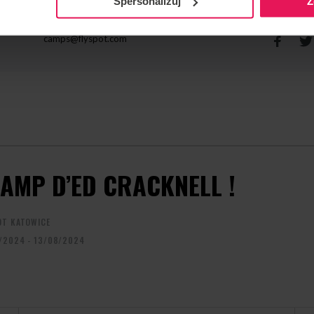
Spersonalizuj
Z
CONTACT CONCERNANT L'ÉVÉNEMENT
RECOMMA
camps@flyspot.com
CAMP D’ED CRACKNELL !
OT KATOWICE
/2024 - 13/08/2024