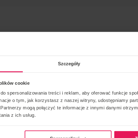
Szczegóły
tiste depuis de nombreuses années.
 plików cookie
l et en parachutisme : Instructeur/entraîneur IBA niveau 4
do spersonalizowania treści i reklam, aby oferować funkcje sp
ormacje o tym, jak korzystasz z naszej witryny, udostępniamy p
Partnerzy mogą połączyć te informacje z innymi danymi otrzym
nvoyez-nous un courriel à l’adresse suivante :
nia z ich usług.