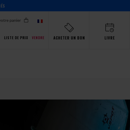
IÉS
votre panier
ACHETER UN BON
LIVRE
T
LISTE DE PRIX
VENDRE
Promotions pour Pro
ent!
ent!
ent!
ent!
s
aw
événements
Simulateur
passion
Gdańsk