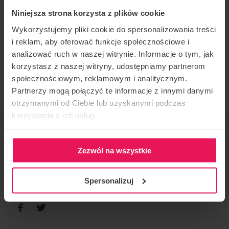
Zac specjalizuje się w dynamicznym lataniu, zarówno
Niniejsza strona korzysta z plików cookie
przy niskiej prędkości, jak i w lataniu D2W przy
Wykorzystujemy pliki cookie do spersonalizowania treści
wysokiej prędkości. Był głównym trenerem w Ifly UK
i reklam, aby oferować funkcje społecznościowe i
i pracuje w tej branży od 2013 roku.
analizować ruch w naszej witrynie. Informacje o tym, jak
Jeśli jesteś zaineresowany lub masz jakieś pytania,
korzystasz z naszej witryny, udostępniamy partnerom
napisz do nas:
camps@flyspot.cm
społecznościowym, reklamowym i analitycznym.
Partnerzy mogą połączyć te informacje z innymi danymi
otrzymanymi od Ciebie lub uzyskanymi podczas
korzystania z ich usług.
ORGANISATEUR DE L'ÉVÉNEMENT
Flyspot
Zezwól na wszystkie
CONTACT CONCERNANT L'ÉVÉNEMENT
camps@flyspot.com
Spersonalizuj
RECOMMANDER CET ÉVÉNEMENT