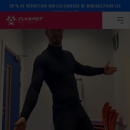
20 % DE RÉDUCTION SUR LES CADEAUX DE MARIAGE POUR LES
Page d’accueil
/
Calendrier des événements
/
Camp de Zac N
JEUNES MARIÉS