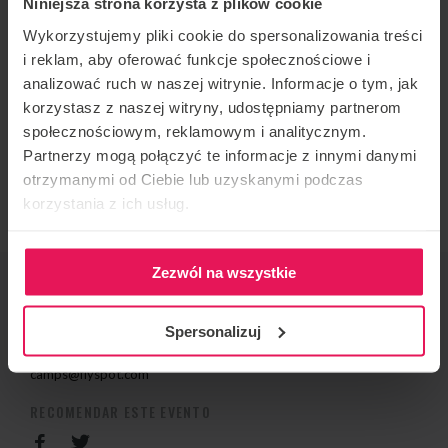
Niniejsza strona korzysta z plików cookie
Gdańsku!
Wykorzystujemy pliki cookie do spersonalizowania treści
Zac specjalizuje się w dynamicznym lataniu, zarówno
i reklam, aby oferować funkcje społecznościowe i
przy niskiej prędkości, jak i w lataniu D2W przy
analizować ruch w naszej witrynie. Informacje o tym, jak
wysokiej prędkości. Był głównym trenerem w Ifly UK
korzystasz z naszej witryny, udostępniamy partnerom
społecznościowym, reklamowym i analitycznym.
i pracuje w tej branży od 2013 roku.
Partnerzy mogą połączyć te informacje z innymi danymi
Jeśli jesteś zaineresowany lub masz jakieś pytania,
otrzymanymi od Ciebie lub uzyskanymi podczas
napisz do nas:
camps@flyspot.cm
korzystania z ich usług.
Zezwól na wszystkie
ORGANIZADOR DE EVENTOS
Flyspot
Spersonalizuj
CONTACTO CON RESPECTO AL EVENTO
camps@flyspot.com
RECOMENDAR ESTE EVENTO