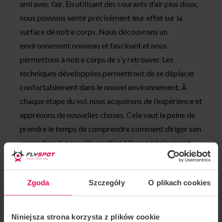
ami avec l’air. En utilisant des courants d’air plus doux,
nous pouvons sentir précisément leur effet sur la
surface de notre corps. Nous découvrons un
environnement nouveau et fascinant et nous
permettons à notre corps de s’y retrouver. Les
techniques développées permettront de se déplacer
confortablement dans le nouvel environnement. À
chaque étape du vol, nous acquérons de l’expérience et
apprenons de nouvelles choses. Cela vaut la peine de
prendre le temps de comprendre comment diriger son
corps dans la nouvelle position ! Il y a certainement
quelque chose d’intéressant pour tout le monde dans
ces activités.
Zgoda
Szczegóły
O plikach cookies
Pendant l’atelier, il y a trois participants et un
instructeur dans le tunnel. Cela nous permet de
Niniejsza strona korzysta z plików cookie
voler plus pour moins cher !