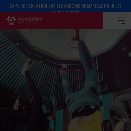
20 % DE RÉDUCTION SUR LES CADEAUX DE MARIAGE POUR LES
Page d’accueil
/
Calendrier des événements
/
ATELIER SUR 
JEUNES MARIÉS